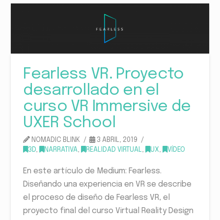
Fearless VR. Proyecto
desarrollado en el
curso VR Immersive de
UXER School
NOMADIC BLINK
3 ABRIL, 2019
3D
,
NARRATIVA
,
REALIDAD VIRTUAL
,
UX
,
VÍDEO
En este artículo de Medium: Fearless.
Diseñando una experiencia en VR se describe
el proceso de diseño de Fearless VR, el
proyecto final del curso Virtual Reality Design